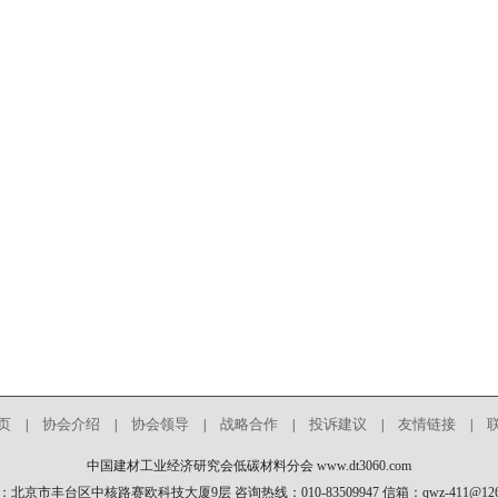
页
协会介绍
协会领导
战略合作
投诉建议
友情链接
|
|
|
|
|
|
中国建材工业经济研究会低碳材料分会 www.dt3060.com
：北京市丰台区中核路赛欧科技大厦9层 咨询热线：010-83509947 信箱：qwz-411@126.