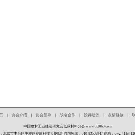
页
协会介绍
协会领导
战略合作
投诉建议
友情链接
|
|
|
|
|
|
中国建材工业经济研究会低碳材料分会 www.dt3060.com
：北京市丰台区中核路赛欧科技大厦9层 咨询热线：010-83509947 信箱：qwz-411@126.