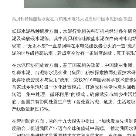
高贝利特硅酸盐水泥在白鹤滩水电站大坝应用
中国水泥协会/供图
低碳水泥品种研发方面，水泥行业相关科研机构经过多年研
泥及磷酸镁水泥等。其中高贝利特硅酸盐水泥在白鹤滩水电
现前，“无坝不裂”一直是回响在水电站建设者心头的一道“魔
泥的世界级特高拱坝，建成至今没有一条温度裂缝，真正实现
在水泥窑协同处置方面，基于国家相关政策，中国建材集团
红狮水泥、台泥等水泥企业（集团）积极探索协同处置技术研
废弃物成套技术与应用”成果，荣获2016年国家科学技术进
首家城乡生活垃圾一体化处置模式，打通农村生活垃圾从回收
转运—集中处理—循环利用”的模式，确保武安市城乡生活垃圾
底，全国共有协同处置生产线（含处置污泥、危废、生活垃圾
产线数量超过15%。
在智能制造方面，党的十九大报告中提出，“加快发展先进制
度融合，促进我国产业迈向全球价值链中高端。”推动我国水
工智能等先进技术是重要技术支撑和发展方向。近年来，由济