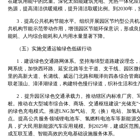
在建筑用能中的比重。深化太阳能建筑光电、光热一体化应
热源，提高清洁供暖规模，提升清洁取暖比例。到2030年
3．提高公共机构节能水平。组织开展园区节约型公共
共机构节能示范带动作用，增强园区节能环保意识，形成良好
能耗、人均综合能耗和人均用水量显著下降。
（五）实施交通运输绿色低碳行动
1．建设绿色交通路网体系。坚持海绵型道路建设理念
网系统，加快西环路、延安北路等主干道、支干线、园区微
里的高新大道、长潞线、威远门北路和顺泽街四条综合管廊
联老顶山、漳泽湖绿道，构建特色慢行绿道，织补生活和生
2．提升园区绿色交通承载力。推动辖区内标准厂房、
桩。推动在大型城市综合体、商场、交通枢纽建设“光储充
的绿色充电模式。推进LNG加气站、充（换）电站、加氢
点。提高公共服务领域锂电池车、氢燃料电池车等新能源
具，扩大民用新能源汽车应用规模。到2025年，建成区范围
成互联互通、智能高效的充电基础设施服务体系。