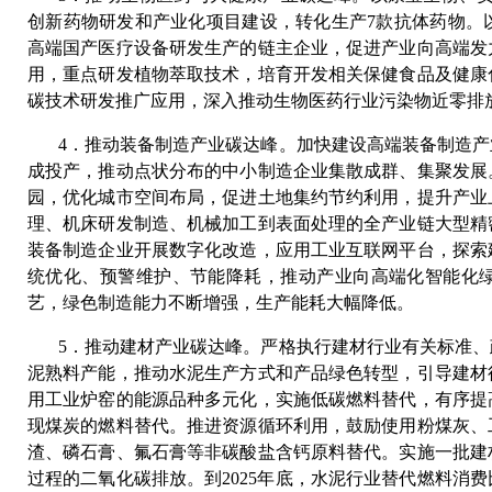
创新药物研发和产业化项目建设，转化生产7款抗体药物。
高端国产医疗设备研发生产的链主企业，促进产业向高端发
用，重点研发植物萃取技术，培育开发相关保健食品及健康
碳技术研发推广应用，深入推动生物医药行业污染物近零排
4．推动装备制造产业碳达峰。加快建设高端装备制造
成投产，推动点状分布的中小制造企业集散成群、集聚发展
园，优化城市空间布局，促进土地集约节约利用，提升产业
理、机床研发制造、机械加工到表面处理的全产业链大型精
装备制造企业开展数字化改造，应用工业互联网平台，探索
统优化、预警维护、节能降耗，推动产业向高端化智能化绿
艺，绿色制造能力不断增强，生产能耗大幅降低。
5．推动建材产业碳达峰。严格执行建材行业有关标准
泥熟料产能，推动水泥生产方式和产品绿色转型，引导建材
用工业炉窑的能源品种多元化，实施低碳燃料替代，有序提
现煤炭的燃料替代。推进资源循环利用，鼓励使用粉煤灰、
渣、磷石膏、氟石膏等非碳酸盐含钙原料替代。实施一批建
过程的二氧化碳排放。到2025年底，水泥行业替代燃料消费