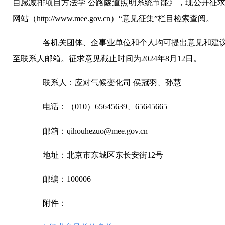
自愿减排项目方法学
公路隧道照明系统节能》，现公开征
网站（
http://www.mee.gov.cn）“意见征集”栏目检索查阅。
各机关团体、企事业单位和个人均可提出意见和建议
至联系人邮箱。征求意见截止时间为
2024年8月12日。
联系人：应对气候变化司
侯冠羽、孙慧
电话：（
010）65645639、65645665
邮箱：
qihouhezuo@mee.gov.cn
地址：北京市东城区东长安街
12号
邮编：
100006
附件：