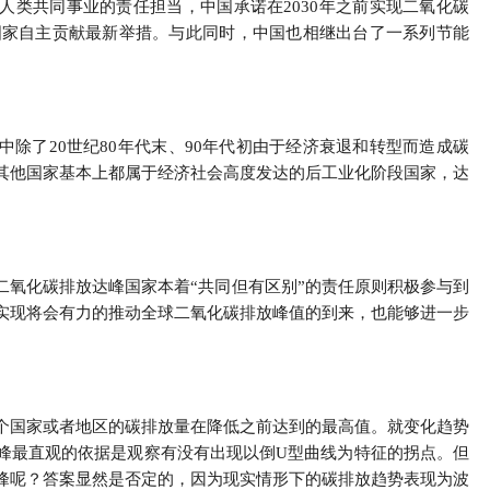
人类共同事业的责任担当，中国承诺在2030年之前实现二氧化碳
了国家自主贡献最新举措。与此同时，中国也相继出台了一系列节能
除了20世纪80年代末、90年代初由于经济衰退和转型而造成碳
其他国家基本上都属于经济社会高度发达的后工业化阶段国家，达
二氧化碳排放达峰国家本着“共同但有区别”的责任原则积极参与到
实现将会有力的推动全球二氧化碳排放峰值的到来，也能够进一步
个国家或者地区的碳排放量在降低之前达到的最高值。就变化趋势
峰最直观的依据是观察有没有出现以倒U型曲线为特征的拐点。但
峰呢？答案显然是否定的，因为现实情形下的碳排放趋势表现为波